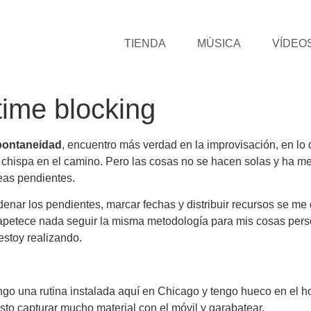
TIENDA
MÚSICA
VÍDEO
time blocking
pontaneidad
, encuentro más verdad en la improvisación, en lo 
an chispa en el camino. Pero las cosas no se hacen solas y ha
eas pendientes.
rdenar los pendientes, marcar fechas y distribuir recursos se me
petece nada seguir la misma metodología para mis cosas perso
stoy realizando.
ngo una rutina instalada aquí en Chicago y tengo hueco en el h
sto capturar mucho material con el móvil y garabatear.