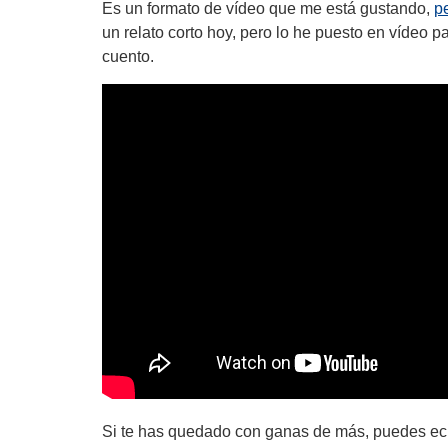
Es un formato de vídeo que me está gustando,
p
un relato corto hoy, pero lo he puesto en vídeo 
cuento.
Si te has quedado con ganas de más, puedes echar