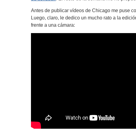
Antes de publicar vídeos de Chicago me puse co
Luego, claro, le dedico un mucho rato a la edici
frente a una cámara: